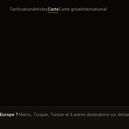
Tarification
Articles
Carte
Carte grise
International
Accueil
Carte
Islande
'Europe ?
Maroc, Turquie, Tunisie et 4 autres destinations sur dema