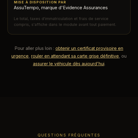
MISE À DISPOSITION PAR
AssuTempo, marque d'Evidence Assurances
Le total, taxes d'immatriculation et frais de service
compris, s'affiche dans le module avant tout paiement.
Pour aller plus loin :
obtenir un certificat provisoire en
urgence
,
rouler en attendant sa carte grise définitive
, ou
assurer le véhicule dès aujourd'hui
.
QUESTIONS FRÉQUENTES