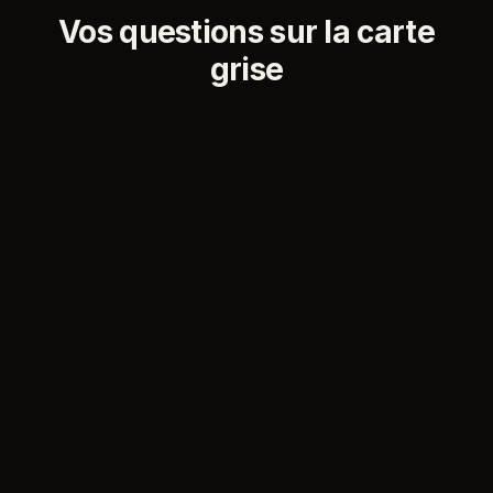
Vos questions sur la carte
grise
Quel est le délai légal pour faire sa carte grise
après un achat ?
Un mois à compter de la date de cession (article R322-5
du code de la route). Passé ce délai, maintenir le véhicule
en circulation sans carte grise à votre nom est une
contravention de 4e classe : amende forfaitaire de 135 €,
jusqu'à 750 € devant le tribunal (article 131-13 du code
pénal), et immobilisation possible du véhicule.