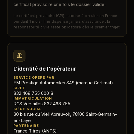
certificat provisoire une fois le dossier validé.
Le certificat provisoire (CPI) autorise à circuler en France
pendant 1 mois. Il ne dispense jamais d'assurance : la
responsabilité civile reste obligatoire dès le premier trajet.
L'identité de l'opérateur
SERVICE OPÉRÉ PAR
EM Prestige Automobiles SAS (marque Certimat)
SIRET
832 468 755 00018
IMMATRICULATION
RCS Versailles 832 468 755
SIÈGE SOCIAL
30 bis rue du Vieil Abreuvoir, 78100 Saint-Germain-
en-Laye
PARTENAIRE
France Titres (ANTS)