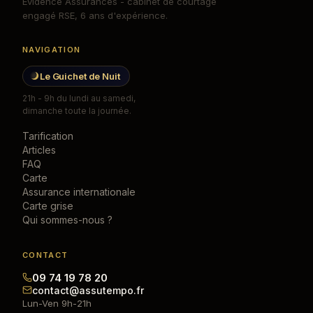
Evidence Assurances - cabinet de courtage
engagé RSE, 6 ans d'expérience.
NAVIGATION
Le Guichet de Nuit
21h - 9h du lundi au samedi,
dimanche toute la journée.
Tarification
Articles
FAQ
Carte
Assurance internationale
Carte grise
Qui sommes-nous ?
CONTACT
09 74 19 78 20
contact@assutempo.fr
Lun-Ven 9h-21h