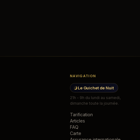
alise V16 pour traverser l'Espagne ?
t ?
NAVIGATION
Le Guichet de Nuit
21h - 9h du lundi au samedi,
dimanche toute la journée.
Tarification
Articles
FAQ
Carte
Assurance internationale