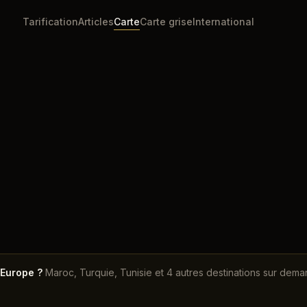
Tarification
Articles
Carte
Carte grise
International
Accueil
Carte
Espagne
'Europe ?
Maroc, Turquie, Tunisie et 4 autres destinations sur dema