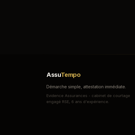
Dois-je acheter une b
Couvert dès le dépar
Assu
Tempo
Démarche simple, attestation immédiate.
Evidence Assurances - cabinet de courtage
engagé RSE, 6 ans d'expérience.