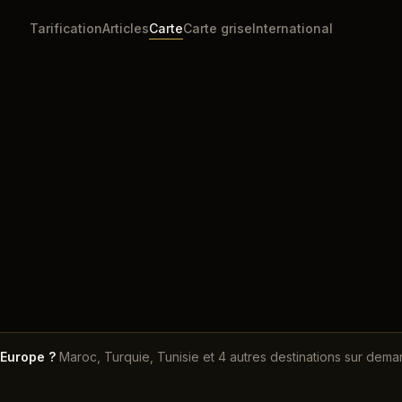
Tarification
Articles
Carte
Carte grise
International
Accueil
Carte
Suède
'Europe ?
Maroc, Turquie, Tunisie et 4 autres destinations sur dema