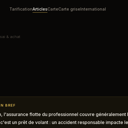
Tarification
Articles
Carte
Carte grise
International
sai & achat
EN BREF
, l'assurance flotte du professionnel couvre généralement 
, c'est un prêt de volant : un accident responsable impacte 