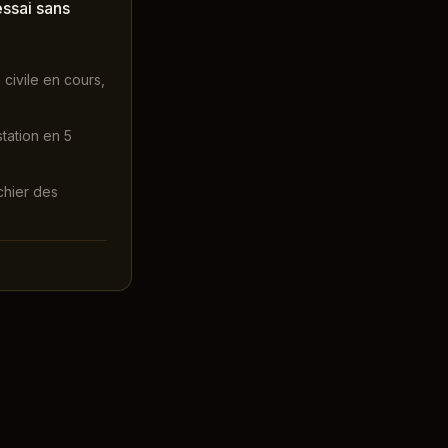
essai sans
 civile en cours,
station en 5
ichier des
oit le