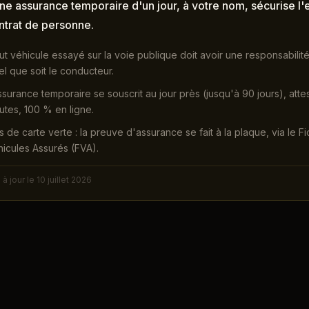
ne assurance temporaire d'un jour, à votre nom, sécurise l'
ntrat de personne.
ut véhicule essayé sur la voie publique doit avoir une responsabilité
el que soit le conducteur.
ssurance temporaire se souscrit au jour près (jusqu'à 90 jours), atte
utes, 100 % en ligne.
s de carte verte : la preuve d'assurance se fait à la plaque, via le F
icules Assurés (FVA).
s à jour le
10 juillet 2026
L
ssayé sur la route doit avoir une RC en cours (art. L211-1), quel que s