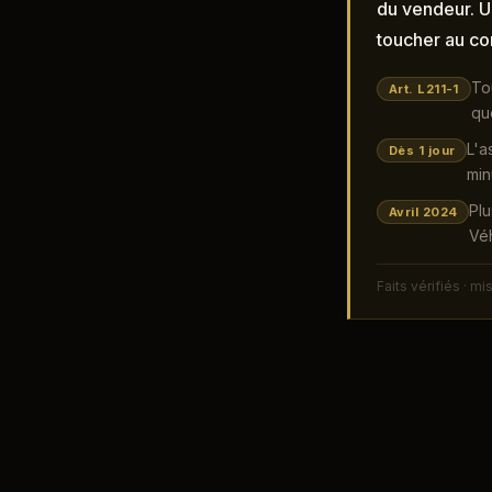
du vendeur. U
toucher au co
To
Art. L211-1
qu
L'a
Dès 1 jour
min
Plu
Avril 2024
Véh
Faits vérifiés · mi
L'ESSENTIE
Tout véhicule e
▸